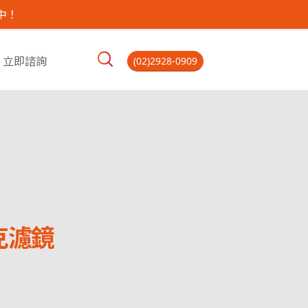
中！
立即諮詢
(02)2928-0909
克濾鏡