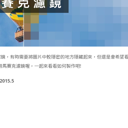
賽克濾鏡，有時需要將圖片中較隱密的地方隱藏起來，但還是會希望
用馬賽克濾鏡喔，一起來看看如何製作吧!
015.5