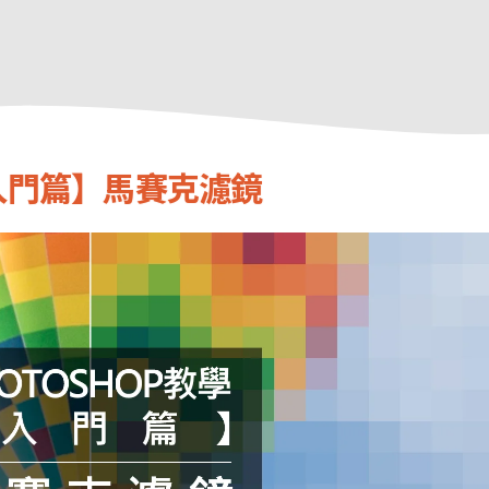
【入門篇】馬賽克濾鏡