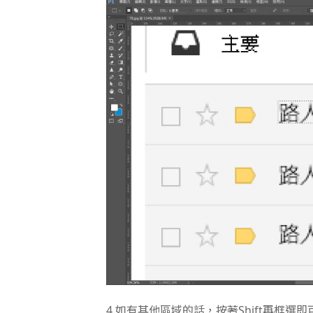
4.
如有其他區域的話，按著Shift再框選即