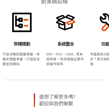
創業績前線
架構規劃
系統整合
功
不容忽略的建置根基，依
ERP、POS、CRM...等系
市面既有功
需求通盤考量，打造安全
統串接，有效增進企業內
求？就交給
穩定的網站
部操作效率
發
還想了解更多嗎?
歡迎與我們聯繫