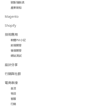
歐斯瑞新訊
產業新知
Magento
Shopify
技術應用
軟體PM小記
前端開發
後端開發
網站測試
設計分享
行銷與社群
電商串接
金流
物流
客服
行銷