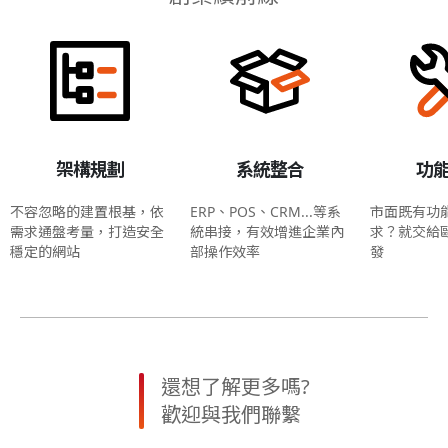
架構規劃
系統整合
功
不容忽略的建置根基，依
ERP、POS、CRM...等系
市面既有功
需求通盤考量，打造安全
統串接，有效增進企業內
求？就交給
穩定的網站
部操作效率
發
還想了解更多嗎?
歡迎與我們聯繫