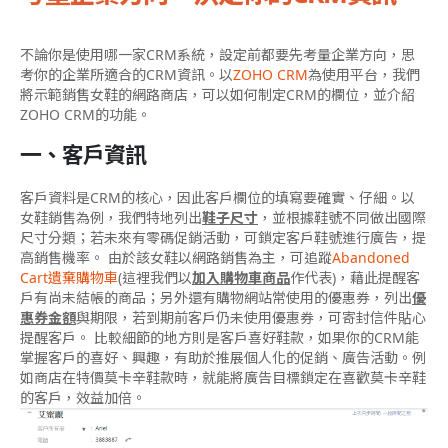
不論你是使用哪一家CRM系統，設定前都要先考量企業方向，思
考你的企業所適合的CRM資訊。以
ZOHO CRM
為使用平台，我們
將示範銷售女鞋的網路商店，可以如何制定CRM的欄位，並介紹
ZOHO CRM的功能。
一、客戶資訊
客戶資料是CRM的核心，因此客戶欄位的填寫要確實、仔細。以
女鞋銷售為例，我們特地列出
鞋子尺寸
，並根據鞋號不同做出國際
尺寸分類；若未來有零碼促銷活動，可鎖定客戶鞋號進行廣告，提
高銷售機率。 由於該女鞋以網路銷售為主，可追蹤
Abandoned
Cart遺棄購物車
(這裡我們以
加入購物車商品
作代表)，藉此提醒客
戶有尚未結帳的商品；另外還有購物網站常使用的優惠券，列出
優
惠券金額
與期限，若到期前客戶仍未使用優惠券，可寄封信件貼心
提醒客戶。 比較細節的地方則是客戶喜好鞋款，如果你的CRM能
掌握客戶的喜好、興趣，有助於推展個人化的促銷、廣告活動。例
如商店在特價莫卡辛鞋款時，就能將廣告目標鎖定在喜歡莫卡辛鞋
的客戶，效益加倍。