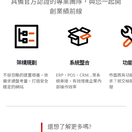
具備官方認證的專業團隊，與您一起開
創業績前線
架構規劃
系統整合
功
不容忽略的建置根基，依
ERP、POS、CRM...等系
市面既有功
需求通盤考量，打造安全
統串接，有效增進企業內
求？就交給
穩定的網站
部操作效率
發
還想了解更多嗎?