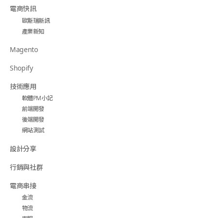
電商快訊
歐斯瑞新訊
產業新知
Magento
Shopify
技術應用
軟體PM小記
前端開發
後端開發
網站測試
設計分享
行銷與社群
電商串接
金流
物流