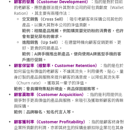
顧客的發展（Customer Development）
：指的是對於目前
的老顧客，應想盡辦法提升其對本公司的荷包貢獻度（Wallet
Ration），其主要有兩種作法：
交叉銷售（Cross Sell）
：吸引老顧客來採購公司其他的
產品，以擴大其對本公司的淨值貢獻。
範例：相關產品推薦，例如購買嬰兒奶粉的消費者，也許
會有嬰兒尿布的需求。
進階銷售（Up Sell）
：在適當時機向顧客促銷更新、更
好、更貴的同類產品。
範例：A牌手機推出新產品，便向使用A牌舊型手機的客
戶進行促銷。
顧客保留率（維繫率，Customer Retention）
：指的是在於
如何留住有價值的老顧客，不讓其流失，利用優秀、貼心、量
身訂製的產品與服務來提升顧客的滿意度，以降低其流失率
（Churn rate），獲取其一輩子的淨值。
範例：會員購物集點折現金、商品保固服務等。
顧客贏取率（Customer Acquicition）
：指的是利用提供比
競爭對手更高價值的產品與服務，來吸引及獲取新顧客的青睞
與採購。
範例：品牌聯名、知名代言人等。
顧客獲利率（Customer Profitability）
：指的是顧客終身對
企業所貢獻的利潤，亦即其終生的採購金額扣除企業花在其身