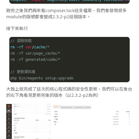
跑完之後我們再來看composer.lock這支檔案，我們會發現很多
module的版號都會變成2.3.2-p2這個版本。
接下來執行
// 清除快取
rm 
-
rf 
var
/
cache
/*

rm -rf var/page_cache/*

rm -rf generated/code/*

// 更新資料庫

php bin/magento setup:upgrade
大致上就完成了這次的核心程式碼的安全性更新，我們可以在後台
的右下角看見更新完後的版本（以2.3.2-p2為例）