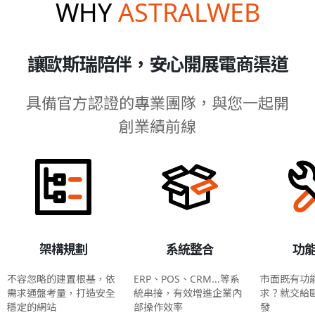
WHY
ASTRALWEB
讓歐斯瑞陪伴，安心開展電商渠道
具備官方認證的專業團隊，與您一起開
創業績前線
架構規劃
系統整合
功
不容忽略的建置根基，依
ERP、POS、CRM...等系
市面既有功
需求通盤考量，打造安全
統串接，有效增進企業內
求？就交給
穩定的網站
部操作效率
發