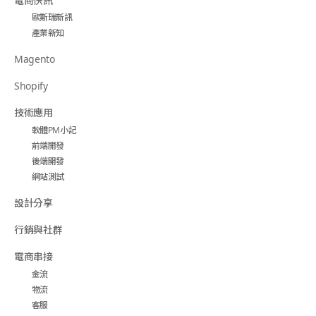
電商快訊
歐斯瑞新訊
產業新知
Magento
Shopify
技術應用
軟體PM小記
前端開發
後端開發
網站測試
設計分享
行銷與社群
電商串接
金流
物流
客服