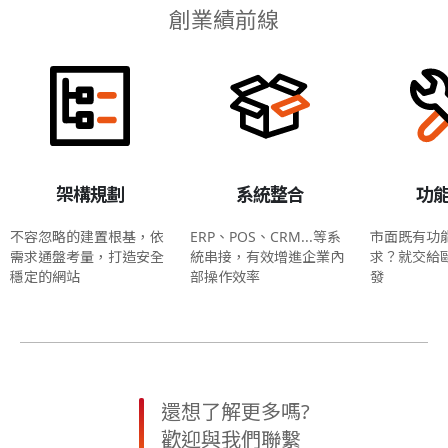
創業績前線
架構規劃
系統整合
功
不容忽略的建置根基，依
ERP、POS、CRM...等系
市面既有功
需求通盤考量，打造安全
統串接，有效增進企業內
求？就交給
穩定的網站
部操作效率
發
還想了解更多嗎?
歡迎與我們聯繫