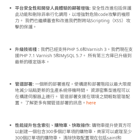
平台安全性和開發人員體驗的顯著增強:
安全性改進包括保護
此功能和刪除非串行化調用，以增強對危險code攻擊的複原
力。 我們也繼續審查和改進我們對跨站Scripting（XSS）攻
擊的保護。
升級技術棧 :
我們已經支持PHP 5.6和Varnish 3。我們現在支
援PHP 7.1 Varnish 5和MySQL 5.7。 所有第三方庫已升級到
最新的穩定版本。
管道部署:
一個新的部署進程，使構建和部署階段以最大限度
地減少站點更新的生產系統停機時間。 資源密集型進程可以
在構建伺服器上運行。 管道部署支援在環境之間輕鬆管理配
置。 了解更多有關管道部署的訊息。
here
性能提升包含索引、購物車、快取操作:
購物車提升使買方可
以創建一個包含300多個訂單項的購物車，商家可以處理至少
300個訂單項的購物車。 清除快取配置現在包括saint和