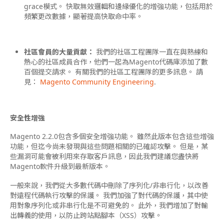
grace模式。 快取無效邏輯和邊緣優化的增強功能，包括用於
頻繁更改數據，顯著提高快取命中率。
社區會員的大量貢獻：
我們的社區工程團隊一直在與熟練和
熱心的社區成員合作，他們一起為Magento代碼庫添加了數
百個提交請求。 有關我們的社區工程團隊的更多訊息。 請
見：
Magento Community Engineering
.
安全性增強
Magento 2.2.0包含多個安全增強功能。 雖然此版本包含這些增強
功能，但迄今尚未發現與這些問題相關的已確認攻擊。 但是，某
些漏洞可能會被利用來
存取
客戶訊息，因此我們建議您盡快將
Magento軟件升級到最新版本。
一般來說，我們從大多數代碼中刪除了序列化/非串行化，以改善
對遠程代碼執行攻擊的保護。 我們加強了對代碼的保護，其中使
用對象序列化或非串行化是不可避免的。 此外，我們增加了對輸
出轉義的使用，以防止跨站點腳本（XSS）攻擊。