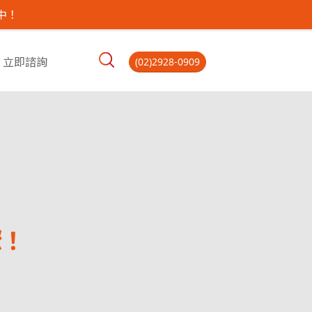
中！
立即諮詢
(02)2928-0909
驟！