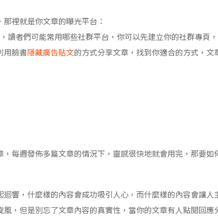
，那裡就是你文章的曝光平台：
er / Youtube，讀者們可能常用哪些社群平台，你可以先建立你的社群專頁，
利用臉書
隱藏廣告貼文
的方式分享文章，找到你適合的方式，文
章，每週發佈多篇文章的情況下，靈感很快地就會用完，那要如
起迴響，什麼樣的內容會成功吸引人心，而什麼樣的內容會讓人
旋風，但是別忘了文章內容的真實性，當你的文章有人點閱回應