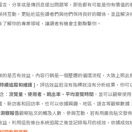
留言、分享或是傳訊息提出問題等，那些都有可能是你有價值的
保持互動，更貼近這些讀者們與他們保持良好的關係，並且解決
多了解你的專業領域，讓讀者有機會主動聯繫你。
做的是否有效益，內容行銷是一個整體的循環流程，大致上照此
持續追蹤和維護 ]
，評估效益若沒有指標就沒有分析結果，你可
包含：
流覽量、使用者、跳出率、平均瀏覽時間
，並可以觀察使用
置、新訪客和回訪率，也可以依據興趣、地區、語言等觀察數據
的
洞察報告
觀察貼文的觸及人數、參與互動，若有用廣告貼文發
效益，利用這些後台系統追蹤之後並記錄每月的成效，依據成效