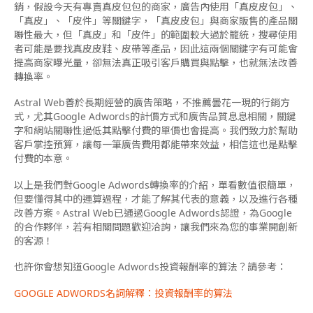
銷，假設今天有專賣真皮包包的商家，廣告內使用「真皮皮包」、
「真皮」、「皮件」等關鍵字，「真皮皮包」與商家販售的產品關
聯性最大，但「真皮」和「皮件」的範圍較大過於籠統，搜尋使用
者可能是要找真皮皮鞋、皮帶等產品，因此這兩個關鍵字有可能會
提高商家曝光量，卻無法真正吸引客戶購買與點擊，也就無法改善
轉換率。
Astral Web善於長期經營的廣告策略，不推薦曇花一現的行銷方
式，尤其Google Adwords的計價方式和廣告品質息息相關，關鍵
字和網站關聯性過低其點擊付費的單價也會提高。我們致力於幫助
客戶掌控預算，讓每一筆廣告費用都能帶來效益，相信這也是點擊
付費的本意。
以上是我們對Google Adwords轉換率的介紹，單看數值很簡單，
但要懂得其中的運算過程，才能了解其代表的意義，以及進行各種
改善方案。Astral Web已通過Google Adwords認證，為Google
的合作夥伴，若有相關問題歡迎洽詢，讓我們來為您的事業開創新
的客源！
也許你會想知道Google Adwords投資報酬率的算法？請參考：
GOOGLE ADWORDS名詞解釋：投資報酬率的算法