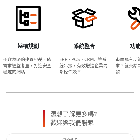
架構規劃
系統整合
功
不容忽略的建置根基，依
ERP、POS、CRM...等系
市面既有功
需求通盤考量，打造安全
統串接，有效增進企業內
求？就交給
穩定的網站
部操作效率
發
還想了解更多嗎?
歡迎與我們聯繫