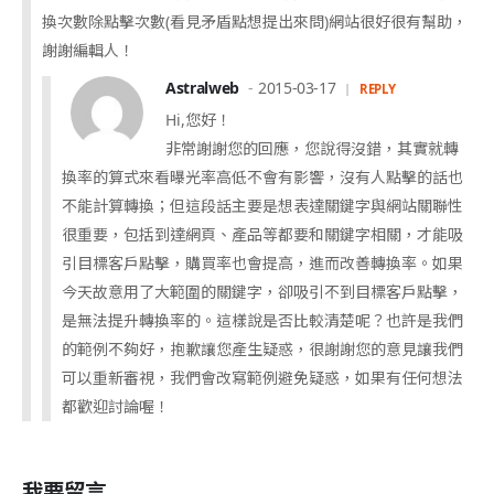
換次數除點擊次數(看見矛盾點想提出來問)網站很好很有幫助，
謝謝編輯人！
Astralweb
2015-03-17
REPLY
Hi,您好！
非常謝謝您的回應，您說得沒錯，其實就轉
換率的算式來看曝光率高低不會有影響，沒有人點擊的話也
不能計算轉換；但這段話主要是想表達關鍵字與網站關聯性
很重要，包括到達網頁、產品等都要和關鍵字相關，才能吸
引目標客戶點擊，購買率也會提高，進而改善轉換率。如果
今天故意用了大範圍的關鍵字，卻吸引不到目標客戶點擊，
是無法提升轉換率的。這樣說是否比較清楚呢？也許是我們
的範例不夠好，抱歉讓您產生疑惑，很謝謝您的意見讓我們
可以重新審視，我們會改寫範例避免疑惑，如果有任何想法
都歡迎討論喔！
我要留言