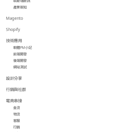
歐斯瑞新訊
產業新知
Magento
Shopify
技術應用
軟體PM小記
前端開發
後端開發
網站測試
設計分享
行銷與社群
電商串接
金流
物流
客服
行銷