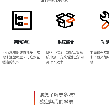
架構規劃
系統整合
功
不容忽略的建置根基，依
ERP、POS、CRM...等系
市面既有功
需求通盤考量，打造安全
統串接，有效增進企業內
求？就交給
穩定的網站
部操作效率
發
還想了解更多嗎?
歡迎與我們聯繫