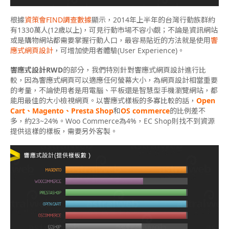
根據
資策會FIND調查數據
顯示，2014年上半年的台灣行動族群約
有1330萬人(12歲以上)，可見行動市場不容小覷；不論是資訊網站
或是購物網站都需要掌握行動人口，最容易貼近的方法就是使用
響
應式網頁設計
，可增加使用者體驗(User Experience)。
響應式設計RWD
的部分，我們特別針對響應式網頁設計進行比
較，因為響應式網頁可以適應任何螢幕大小，為網頁設計相當重要
的考量，不論使用者是用電腦、平板還是智慧型手機瀏覽網站，都
能用最佳的大小檢視網頁。以響應式樣板的多寡比較的話，
Open
Cart、Magento、Presta Shop
和
OS commerce
的比例差不
多，約23~24%。Woo Commerce為4%，EC Shop則找不到資源
提供這樣的樣板，需要另外客製。