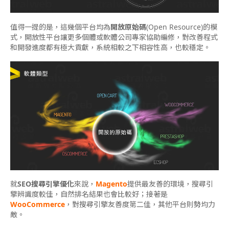
值得一提的是，這幾個平台均為
開放原始碼
(Open Resource)的模
式，開放性平台讓更多個體或軟體公司專家協助編修，對改善程式
和開發進度都有極大貢獻，系統相較之下相容性高，也較穩定。
就
SEO搜尋引擎優化
來說，
Magento
提供最友善的環境，搜尋引
擎辨識度較佳，自然排名結果也會比較好；接著是
WooCommerce
，對搜尋引擎友善度第二佳，其他平台則勢均力
敵。