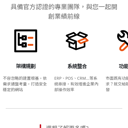
具備官方認證的專業團隊，與您一起開
創業績前線
架構規劃
系統整合
功
不容忽略的建置根基，依
ERP、POS、CRM...等系
市面既有功
需求通盤考量，打造安全
統串接，有效增進企業內
求？就交給
穩定的網站
部操作效率
發