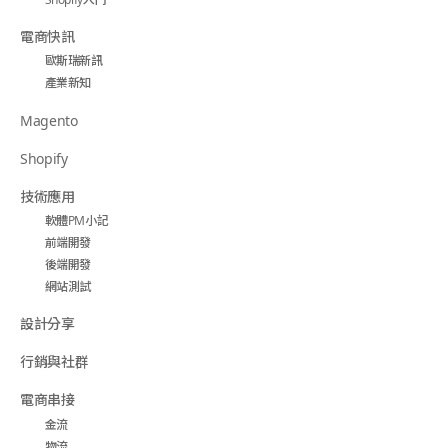
電商快訊
歐斯瑞新訊
產業新知
Magento
Shopify
技術應用
軟體PM小記
前端開發
後端開發
網站測試
設計分享
行銷與社群
電商串接
金流
物流