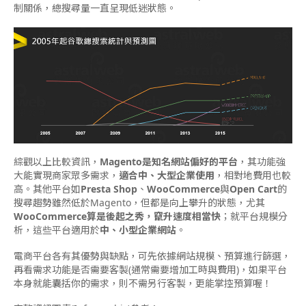
制關係，總搜尋量一直呈現低迷狀態。
綜觀以上比較資訊，
Magento是知名網站偏好的平台
，其功能強
大能實現商家眾多需求，
適合中、大型企業使用
，相對地費用也較
高。其他平台如
Presta Shop
、
WooCommerce
與
Open Cart
的
搜尋趨勢雖然低於Magento，但都是向上攀升的狀態，尤其
WooCommerce算是後起之秀，竄升速度相當快
；就平台規模分
析，這些平台適用於
中、小型企業網站
。
電商平台各有其優勢與缺點，可先依據網站規模、預算進行篩選，
再看需求功能是否需要客製(通常需要增加工時與費用)，如果平台
本身就能囊括你的需求，則不需另行客製，更能掌控預算喔！