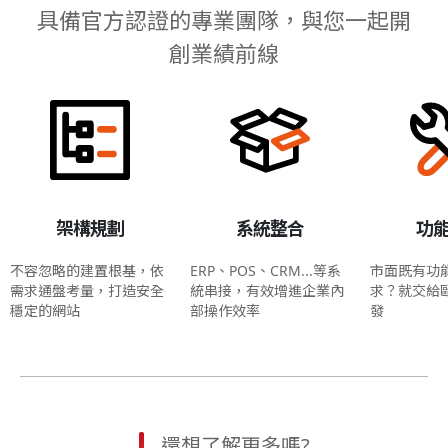
具備官方認證的專業團隊，與您一起開
創業績前線
架構規劃
系統整合
功
不容忽略的建置根基，依
ERP、POS、CRM...等系
市面既有功
需求通盤考量，打造安全
統串接，有效增進企業內
求？就交給
穩定的網站
部操作效率
發
還想了解更多嗎?