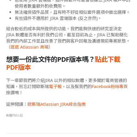
使用者數量額外酌收費用。
無法確保插件品質，且有時不好從相似套件選項中做出選擇。
有些插件不適用於 JIRA 雲端版本 (反之亦然)。
結合較低的成本與所提供的功能，我們能夠快速的研究並決定
JIRA 軟體是否有利於我們公司，截至目前為止，JIRA 已幫助簡化
我們的內部工作並且改善了我們與客戶回報及溝通現前專案狀態。
（
逛逛 Atlassian 商場
）
想要一份此文件的PDF版本嗎？
點此下載
PDF版本
下一章節我們將介紹JIRA 以外的相似軟體，更多關於電商營運的
知識，
別忘訂閱歐斯瑞
電子報
，以及幫我們的
Facebook粉絲專頁
按讚唷！
延伸閱讀：
歐斯瑞Atlassian JIRA綜合指南
軟體PM小記